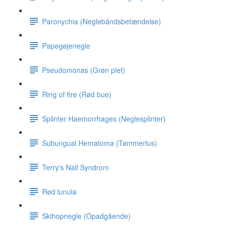
Paronychia (Neglebåndsbetændelse)
Papegøjenegle
Pseudomonas (Grøn plet)
Ring of fire (Rød bue)
Splinter Haemorrhages (Neglesplinter)
Subungual Hematoma (Tømmerlus)
Terry's Nail Syndrom
Rød lunula
Skihopnegle (Opadgående)