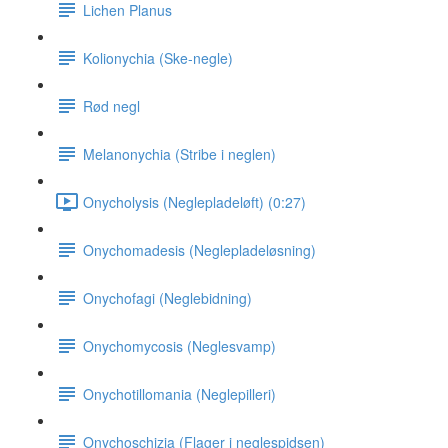
Lichen Planus
Kolionychia (Ske-negle)
Rød negl
Melanonychia (Stribe i neglen)
Onycholysis (Neglepladeløft) (0:27)
Onychomadesis (Neglepladeløsning)
Onychofagi (Neglebidning)
Onychomycosis (Neglesvamp)
Onychotillomania (Neglepilleri)
Onychoschizia (Flager i neglespidsen)