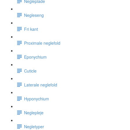
Negleplade
Negleseng
Fri kant
Proximale neglefold
Eponychium
Cuticle
Laterale neglefold
Hyponychium
Neglepleje
Negletyper