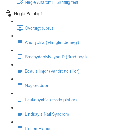
Negle Anatomi - Skriftlig test
Negle Patologi
Oversigt (0:43)
Anonychia (Manglende negl)
Brachydactyly type D (Bred negl)
Beau's linjer (Vandrette riller)
Neglerødder
Leukonychia (Hvide pletter)
Lindsay's Nail Syndrom
Lichen Planus