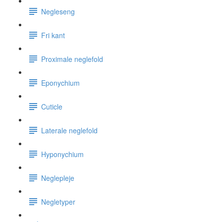
Negleseng
Fri kant
Proximale neglefold
Eponychium
Cuticle
Laterale neglefold
Hyponychium
Neglepleje
Negletyper