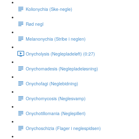
Kolionychia (Ske-negle)
Rød negl
Melanonychia (Stribe i neglen)
Onycholysis (Neglepladeløft) (0:27)
Onychomadesis (Neglepladeløsning)
Onychofagi (Neglebidning)
Onychomycosis (Neglesvamp)
Onychotillomania (Neglepilleri)
Onychoschizia (Flager i neglespidsen)