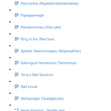
Paronychia (Neglebåndsbetændelse)
Papegøjenegle
Pseudomonas (Grøn plet)
Ring of fire (Rød bue)
Splinter Haemorrhages (Neglesplinter)
Subungual Hematoma (Tømmerlus)
Terry's Nail Syndrom
Rød lunula
Skihopnegle (Opadgående)
Negle Patologi - Skriftlig test