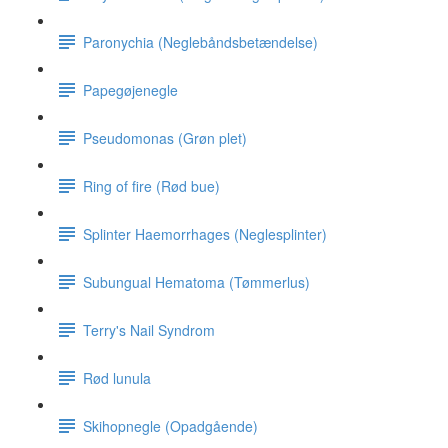
Paronychia (Neglebåndsbetændelse)
Papegøjenegle
Pseudomonas (Grøn plet)
Ring of fire (Rød bue)
Splinter Haemorrhages (Neglesplinter)
Subungual Hematoma (Tømmerlus)
Terry's Nail Syndrom
Rød lunula
Skihopnegle (Opadgående)