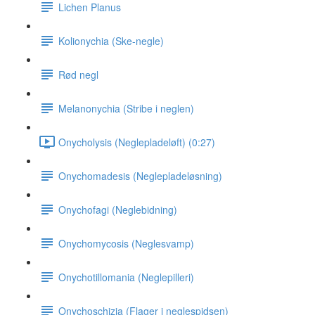
Lichen Planus
Kolionychia (Ske-negle)
Rød negl
Melanonychia (Stribe i neglen)
Onycholysis (Neglepladeløft) (0:27)
Onychomadesis (Neglepladeløsning)
Onychofagi (Neglebidning)
Onychomycosis (Neglesvamp)
Onychotillomania (Neglepilleri)
Onychoschizia (Flager i neglespidsen)