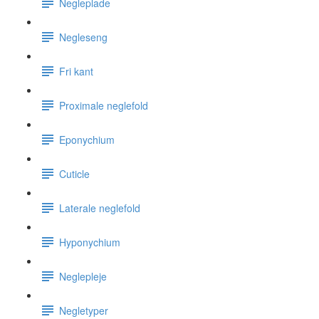
Negleplade
Negleseng
Fri kant
Proximale neglefold
Eponychium
Cuticle
Laterale neglefold
Hyponychium
Neglepleje
Negletyper