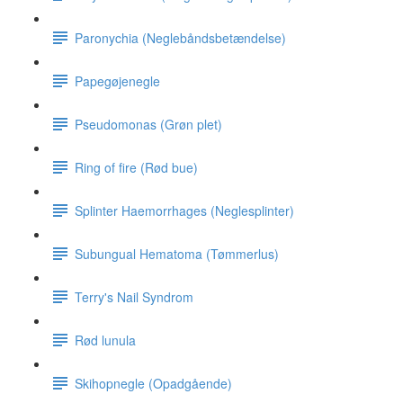
Paronychia (Neglebåndsbetændelse)
Papegøjenegle
Pseudomonas (Grøn plet)
Ring of fire (Rød bue)
Splinter Haemorrhages (Neglesplinter)
Subungual Hematoma (Tømmerlus)
Terry's Nail Syndrom
Rød lunula
Skihopnegle (Opadgående)