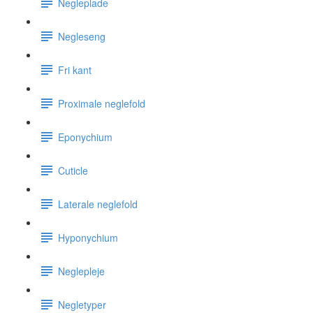
Negleplade
Negleseng
Fri kant
Proximale neglefold
Eponychium
Cuticle
Laterale neglefold
Hyponychium
Neglepleje
Negletyper