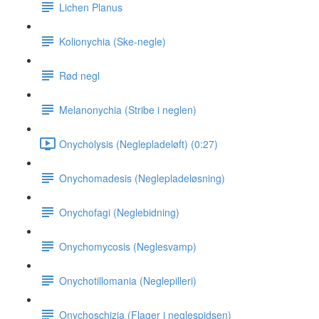
Lichen Planus
Kolionychia (Ske-negle)
Rød negl
Melanonychia (Stribe i neglen)
Onycholysis (Neglepladeløft) (0:27)
Onychomadesis (Neglepladeløsning)
Onychofagi (Neglebidning)
Onychomycosis (Neglesvamp)
Onychotillomania (Neglepilleri)
Onychoschizia (Flager i neglespidsen)