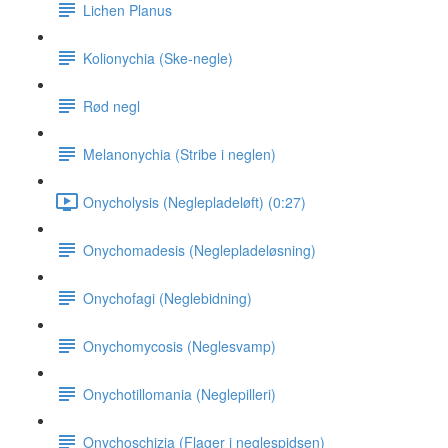
Lichen Planus
Kolionychia (Ske-negle)
Rød negl
Melanonychia (Stribe i neglen)
Onycholysis (Neglepladeløft) (0:27)
Onychomadesis (Neglepladeløsning)
Onychofagi (Neglebidning)
Onychomycosis (Neglesvamp)
Onychotillomania (Neglepilleri)
Onychoschizia (Flager i neglespidsen)