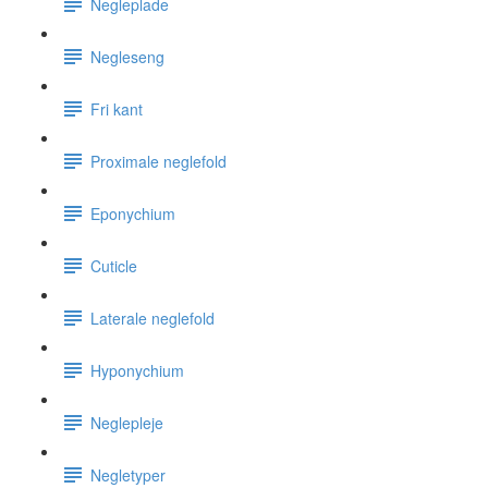
Negleplade
Negleseng
Fri kant
Proximale neglefold
Eponychium
Cuticle
Laterale neglefold
Hyponychium
Neglepleje
Negletyper