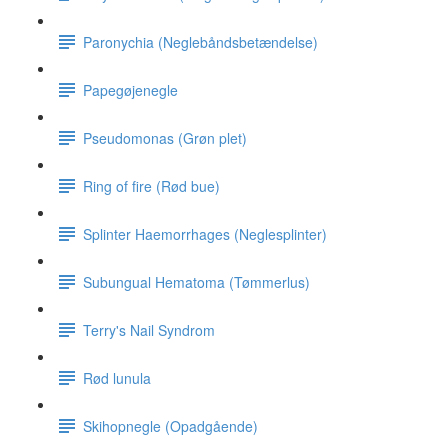
Paronychia (Neglebåndsbetændelse)
Papegøjenegle
Pseudomonas (Grøn plet)
Ring of fire (Rød bue)
Splinter Haemorrhages (Neglesplinter)
Subungual Hematoma (Tømmerlus)
Terry's Nail Syndrom
Rød lunula
Skihopnegle (Opadgående)