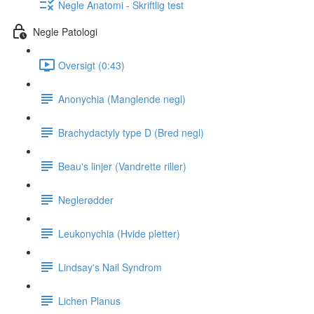
Negle Anatomi - Skriftlig test
Negle Patologi
Oversigt (0:43)
Anonychia (Manglende negl)
Brachydactyly type D (Bred negl)
Beau's linjer (Vandrette riller)
Neglerødder
Leukonychia (Hvide pletter)
Lindsay's Nail Syndrom
Lichen Planus