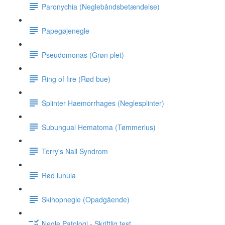
Paronychia (Neglebåndsbetændelse)
Papegøjenegle
Pseudomonas (Grøn plet)
Ring of fire (Rød bue)
Splinter Haemorrhages (Neglesplinter)
Subungual Hematoma (Tømmerlus)
Terry's Nail Syndrom
Rød lunula
Skihopnegle (Opadgående)
Negle Patologi - Skriftlig test