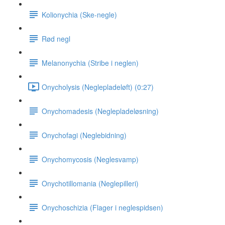
Kolionychia (Ske-negle)
Rød negl
Melanonychia (Stribe i neglen)
Onycholysis (Neglepladeløft) (0:27)
Onychomadesis (Neglepladeløsning)
Onychofagi (Neglebidning)
Onychomycosis (Neglesvamp)
Onychotillomania (Neglepilleri)
Onychoschizia (Flager i neglespidsen)