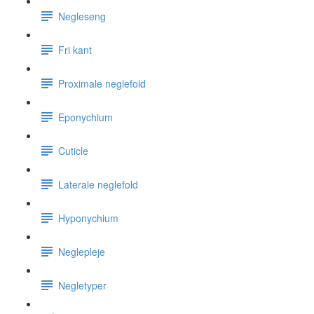
Negleseng
Fri kant
Proximale neglefold
Eponychium
Cuticle
Laterale neglefold
Hyponychium
Neglepleje
Negletyper