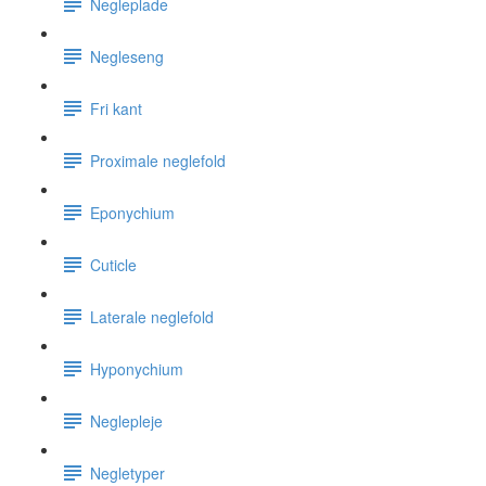
Negleplade
Negleseng
Fri kant
Proximale neglefold
Eponychium
Cuticle
Laterale neglefold
Hyponychium
Neglepleje
Negletyper