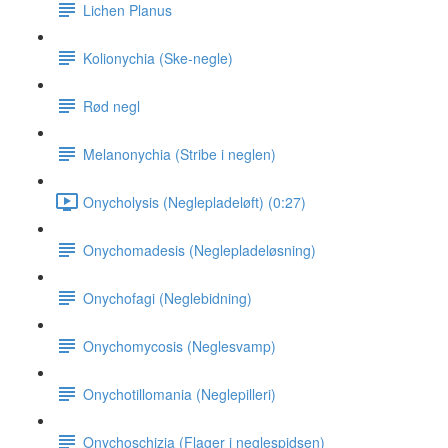
Lichen Planus
Kolionychia (Ske-negle)
Rød negl
Melanonychia (Stribe i neglen)
Onycholysis (Neglepladeløft) (0:27)
Onychomadesis (Neglepladeløsning)
Onychofagi (Neglebidning)
Onychomycosis (Neglesvamp)
Onychotillomania (Neglepilleri)
Onychoschizia (Flager i neglespidsen)