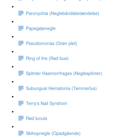
Paronychia (Neglebåndsbetændelse)
Papegøjenegle
Pseudomonas (Grøn plet)
Ring of fire (Rød bue)
Splinter Haemorrhages (Neglesplinter)
Subungual Hematoma (Tømmerlus)
Terry's Nail Syndrom
Rød lunula
Skihopnegle (Opadgående)